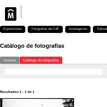
Exposiciones
Fotografías del CdF
Investigación
Educat
Catálogo de fotografías
General
Catálogo de fotografías
Resultados
1
-
1
de
1