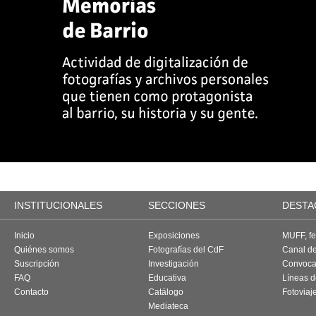
INSTITUCIONALES
SECCIONES
DESTA
Inicio
Exposiciones
MUFF, fes
Quiénes somos
Fotografías del CdF
Canal d
Suscripción
Investigación
Convoca
FAQ
Educativa
Líneas d
Contacto
Catálogo
Fotoviaj
Mediateca