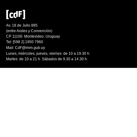
Av. 18 de Julio 885
(entre Andes y Convención)
CP 11100. Montevideo. Uruguay
Tel: [598 2] 1950 7960
Mail:
CdF@imm.gub.uy
Lunes, miércoles, jueves, viernes: de 10 a 19.30 h.
Martes: de 10 a 21 h. Sábados de 9.30 a 14.30 h.