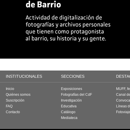
INSTITUCIONALES
SECCIONES
DESTA
Inicio
Exposiciones
MUFF, fes
Quiénes somos
Fotografías del CdF
Canal d
Suscripción
Investigación
Convoca
FAQ
Educativa
Líneas d
Contacto
Catálogo
Fotoviaj
Mediateca