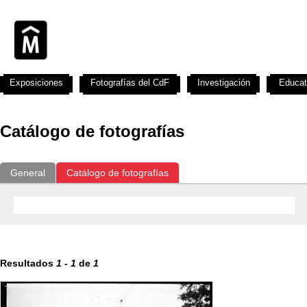
Exposiciones
Fotografías del CdF
Investigación
Educat
Catálogo de fotografías
General
Catálogo de fotografías
Resultados
1
-
1
de
1