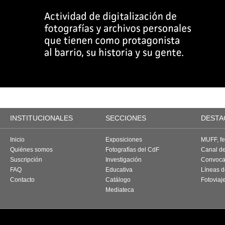
INSTITUCIONALES
SECCIONES
DESTA
Inicio
Exposiciones
MUFF, fes
Quiénes somos
Fotografías del CdF
Canal d
Suscripción
Investigación
Convoca
FAQ
Educativa
Líneas d
Contacto
Catálogo
Fotoviaj
Mediateca