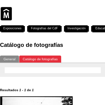
Exposiciones
Fotografías del CdF
Investigación
Educat
Catálogo de fotografías
General
Catálogo de fotografías
Resultados
1
-
1
de
1