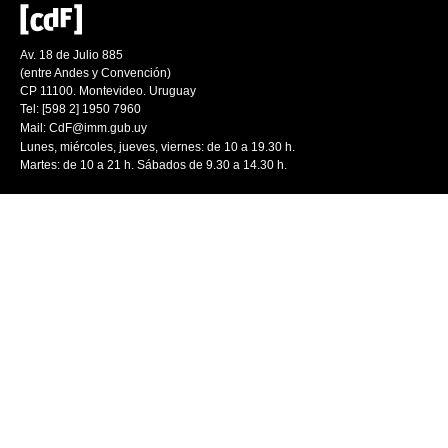
Av. 18 de Julio 885
(entre Andes y Convención)
CP 11100. Montevideo. Uruguay
Tel: [598 2] 1950 7960
Mail:
CdF@imm.gub.uy
Lunes, miércoles, jueves, viernes: de 10 a 19.30 h.
Martes: de 10 a 21 h. Sábados de 9.30 a 14.30 h.