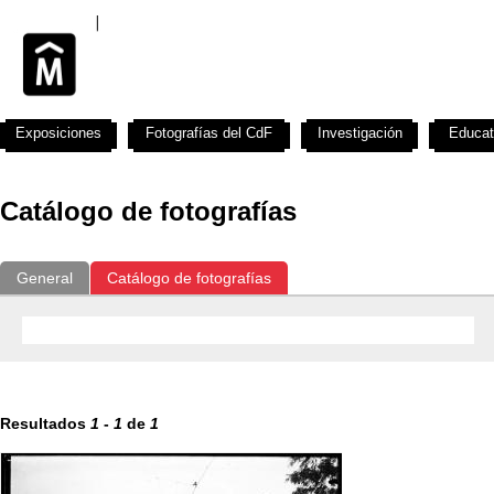
Exposiciones
Fotografías del CdF
Investigación
Educat
Catálogo de fotografías
General
Catálogo de fotografías
Resultados
1
-
1
de
1