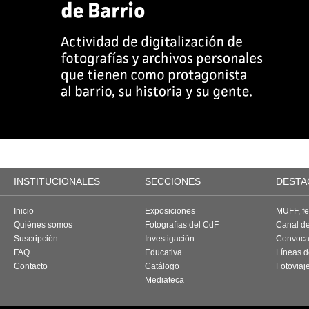
INSTITUCIONALES
SECCIONES
DESTA
Inicio
Exposiciones
MUFF, fes
Quiénes somos
Fotografías del CdF
Canal d
Suscripción
Investigación
Convoca
FAQ
Educativa
Líneas d
Contacto
Catálogo
Fotoviaj
Mediateca