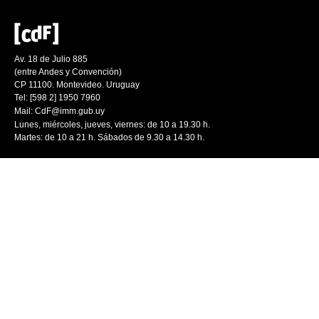
Av. 18 de Julio 885
(entre Andes y Convención)
CP 11100. Montevideo. Uruguay
Tel: [598 2] 1950 7960
Mail:
CdF@imm.gub.uy
Lunes, miércoles, jueves, viernes: de 10 a 19.30 h.
Martes: de 10 a 21 h. Sábados de 9.30 a 14.30 h.