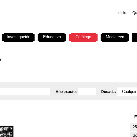
Inicio
Qu
Investigación
Educativa
Catálogo
Mediateca
s
Año exacto:
Década:
F
25
So