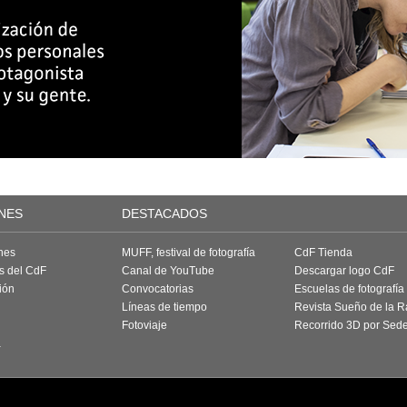
NES
DESTACADOS
nes
MUFF, festival de fotografía
CdF Tienda
as del CdF
Canal de YouTube
Descargar logo CdF
ión
Convocatorias
Escuelas de fotografía
Líneas de tiempo
Revista Sueño de la 
Fotoviaje
Recorrido 3D por Sed
a