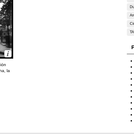
Du
Ar
Ci
T
P
ción
ha, la