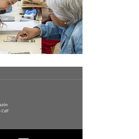
Razón
e CdF