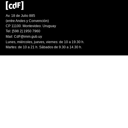
Av. 18 de Julio 885
(entre Andes y Convención)
CP 11100. Montevideo. Uruguay
Tel: [598 2] 1950 7960
Mail:
CdF@imm.gub.uy
Lunes, miércoles, jueves, viernes: de 10 a 19.30 h.
Martes: de 10 a 21 h. Sábados de 9.30 a 14.30 h.