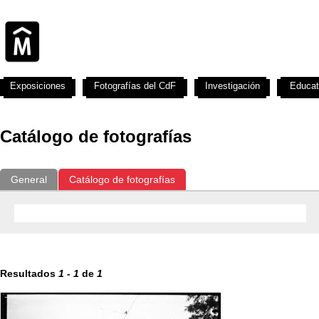
Exposiciones
Fotografías del CdF
Investigación
Educat
Catálogo de fotografías
General
Catálogo de fotografías
Resultados
1
-
1
de
1