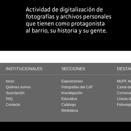
INSTITUCIONALES
SECCIONES
DESTA
Inicio
Exposiciones
MUFF, fes
Quiénes somos
Fotografías del CdF
Canal d
Suscripción
Investigación
Convoca
FAQ
Educativa
Líneas d
Contacto
Catálogo
Fotoviaj
Mediateca