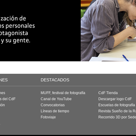
NES
DESTACADOS
nes
MUFF, festival de fotografía
CdF Tienda
as del CdF
Canal de YouTube
Descargar logo CdF
ión
Convocatorias
Escuelas de fotografía
Líneas de tiempo
Revista Sueño de la 
Fotoviaje
Recorrido 3D por Sed
a