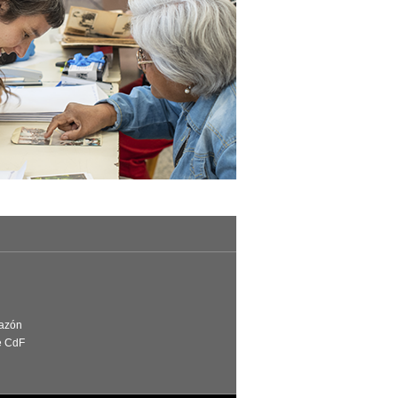
Razón
e CdF