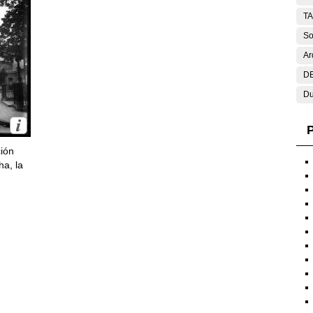
T
So
Ar
DE
Du
P
ción
ha, la