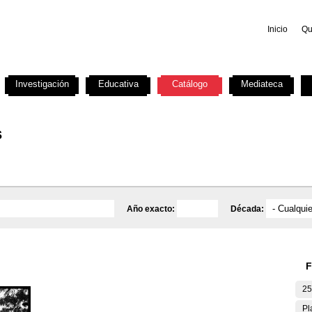
Inicio
Qu
Investigación
Educativa
Catálogo
Mediateca
s
Año exacto:
Década:
F
25
Pl