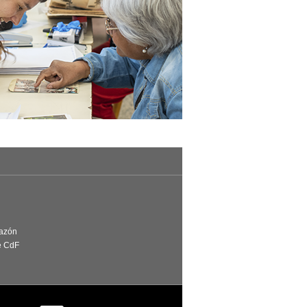
Razón
e CdF