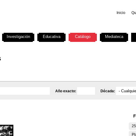
Inicio
Qu
Investigación
Educativa
Catálogo
Mediateca
s
Año exacto:
Década:
F
25
Pl