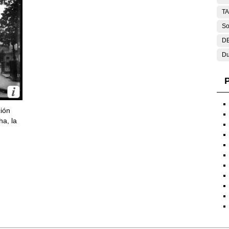
T
So
DE
Du
P
ción
ha, la