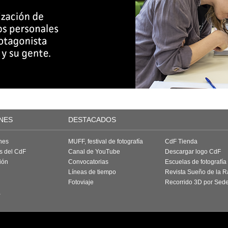
NES
DESTACADOS
nes
MUFF, festival de fotografía
CdF Tienda
as del CdF
Canal de YouTube
Descargar logo CdF
ión
Convocatorias
Escuelas de fotografía
Líneas de tiempo
Revista Sueño de la 
Fotoviaje
Recorrido 3D por Sed
a