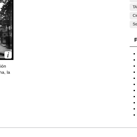
T
Ci
So
P
ción
ha, la