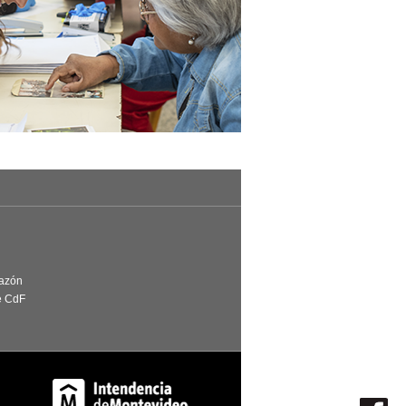
Razón
e CdF