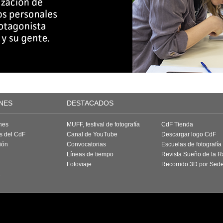
NES
DESTACADOS
nes
MUFF, festival de fotografía
CdF Tienda
as del CdF
Canal de YouTube
Descargar logo CdF
ión
Convocatorias
Escuelas de fotografía
Líneas de tiempo
Revista Sueño de la 
Fotoviaje
Recorrido 3D por Sed
a