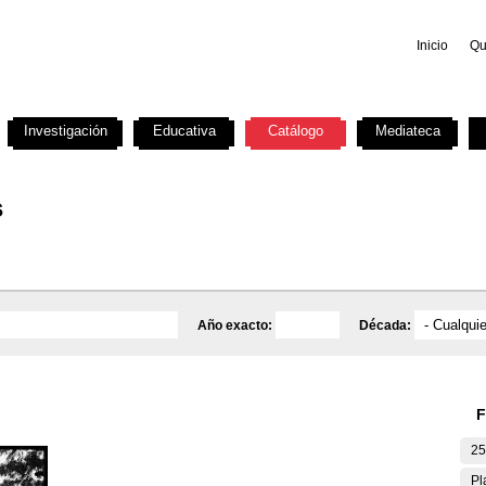
Inicio
Qu
Investigación
Educativa
Catálogo
Mediateca
s
Año exacto:
Década:
F
25
Pl