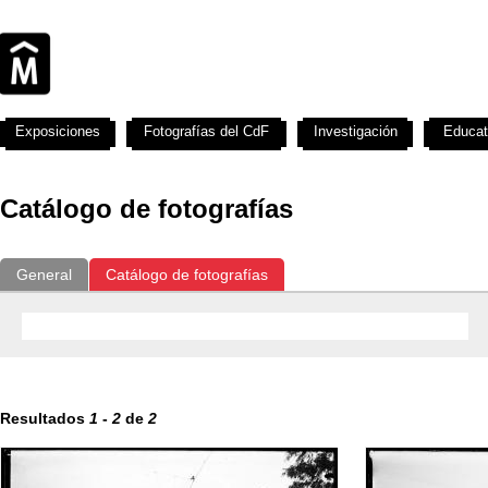
Exposiciones
Fotografías del CdF
Investigación
Educat
Catálogo de fotografías
General
Catálogo de fotografías
Resultados
1
-
2
de
2