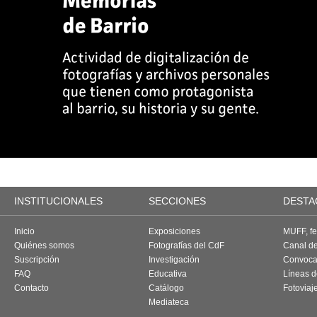
INSTITUCIONALES
SECCIONES
DESTA
Inicio
Exposiciones
MUFF, fes
Quiénes somos
Fotografías del CdF
Canal d
Suscripción
Investigación
Convoca
FAQ
Educativa
Líneas d
Contacto
Catálogo
Fotoviaj
Mediateca