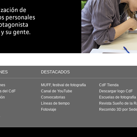
NES
DESTACADOS
nes
MUFF, festival de fotografía
CdF Tienda
as del CdF
Canal de YouTube
Descargar logo CdF
ión
Convocatorias
Escuelas de fotografía
Líneas de tiempo
Revista Sueño de la 
Fotoviaje
Recorrido 3D por Sed
a