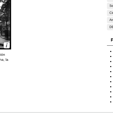
So
Ci
Ar
DE
P
ción
ha, la