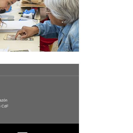
Razón
e CdF