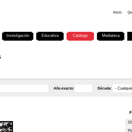
Inicio
Qu
Investigación
Educativa
Catálogo
Mediateca
s
Año exacto:
Década:
F
25
Pl