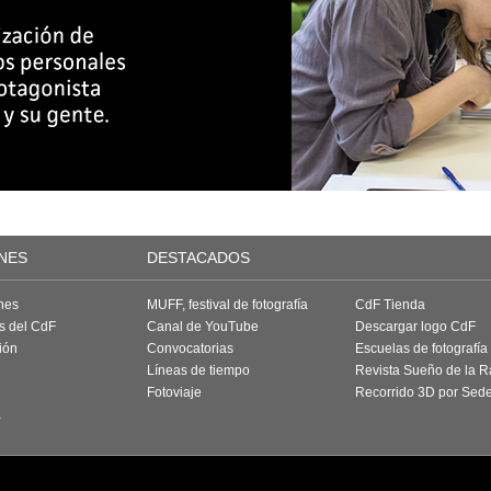
NES
DESTACADOS
nes
MUFF, festival de fotografía
CdF Tienda
as del CdF
Canal de YouTube
Descargar logo CdF
ión
Convocatorias
Escuelas de fotografía
Líneas de tiempo
Revista Sueño de la 
Fotoviaje
Recorrido 3D por Sed
a