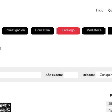
Inicio
Qu
Investigación
Educativa
Catálogo
Mediateca
s
Año exacto:
Década:
F
25
Pl