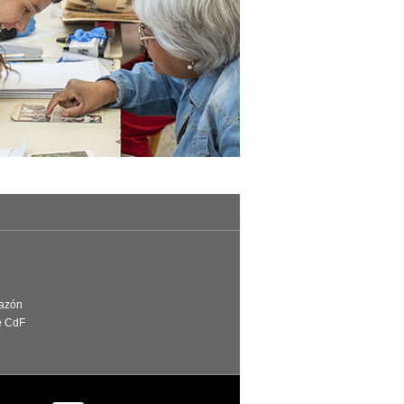
Razón
e CdF