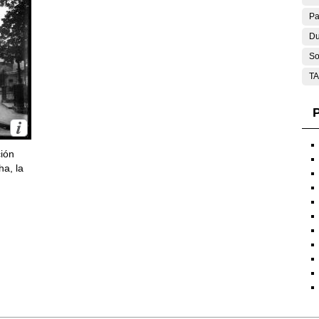
Pa
Du
So
T
P
ción
ha, la