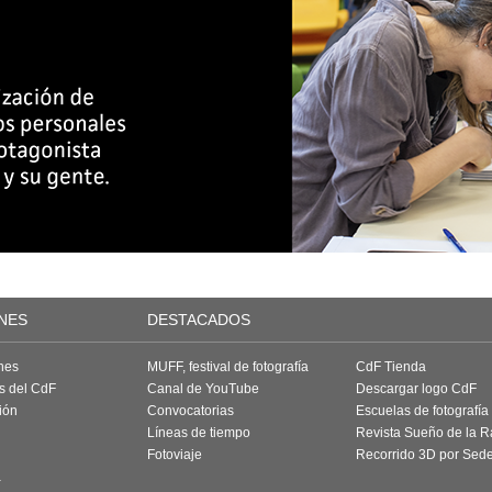
NES
DESTACADOS
nes
MUFF, festival de fotografía
CdF Tienda
as del CdF
Canal de YouTube
Descargar logo CdF
ión
Convocatorias
Escuelas de fotografía
Líneas de tiempo
Revista Sueño de la 
Fotoviaje
Recorrido 3D por Sed
a