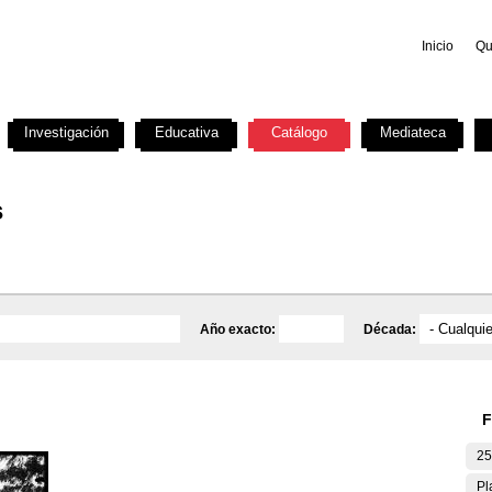
Inicio
Qu
Investigación
Educativa
Catálogo
Mediateca
s
Año exacto:
Década:
F
25
Pl