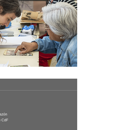
Razón
e CdF