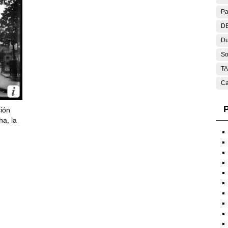
Pa
DE
Du
So
T
Ca
P
ción
ha, la