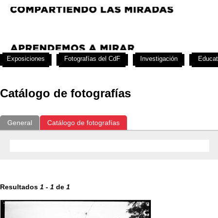
Exposiciones
Fotografías del CdF
Investigación
Educat
Catálogo de fotografías
General
Catálogo de fotografías
Resultados
1
-
1
de
1