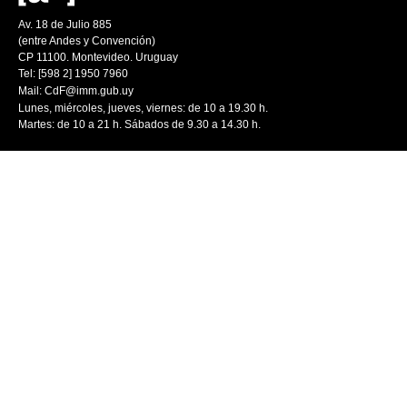
Av. 18 de Julio 885
(entre Andes y Convención)
CP 11100. Montevideo. Uruguay
Tel: [598 2] 1950 7960
Mail:
CdF@imm.gub.uy
Lunes, miércoles, jueves, viernes: de 10 a 19.30 h.
Martes: de 10 a 21 h. Sábados de 9.30 a 14.30 h.