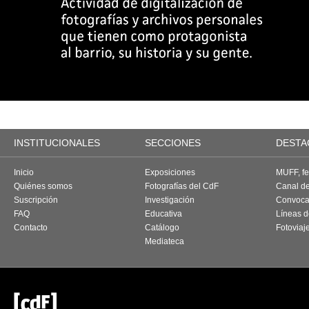
INSTITUCIONALES
SECCIONES
DESTA
Inicio
Exposiciones
MUFF, fes
Quiénes somos
Fotografías del CdF
Canal d
Suscripción
Investigación
Convoca
FAQ
Educativa
Líneas d
Contacto
Catálogo
Fotoviaj
Mediateca