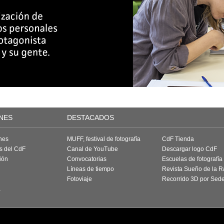
NES
DESTACADOS
nes
MUFF, festival de fotografía
CdF Tienda
as del CdF
Canal de YouTube
Descargar logo CdF
ión
Convocatorias
Escuelas de fotografía
Líneas de tiempo
Revista Sueño de la 
Fotoviaje
Recorrido 3D por Sed
a