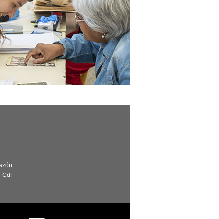
Razón
e CdF