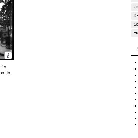
Ci
DE
So
Ar
P
ción
ha, la