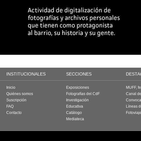
INSTITUCIONALES
SECCIONES
DESTA
Inicio
Exposiciones
MUFF, fes
Quiénes somos
Fotografías del CdF
Canal d
Suscripción
Investigación
Convoca
FAQ
Educativa
Líneas d
Contacto
Catálogo
Fotoviaj
Mediateca