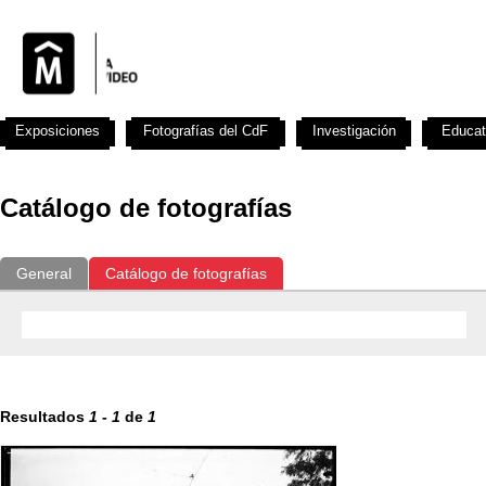
Exposiciones
Fotografías del CdF
Investigación
Educat
Catálogo de fotografías
General
Catálogo de fotografías
Resultados
1
-
1
de
1