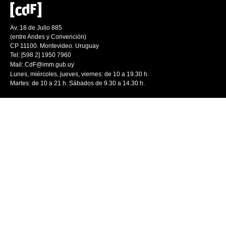
Av. 18 de Julio 885
(entre Andes y Convención)
CP 11100. Montevideo. Uruguay
Tel: [598 2] 1950 7960
Mail:
CdF@imm.gub.uy
Lunes, miércoles, jueves, viernes: de 10 a 19.30 h.
Martes: de 10 a 21 h. Sábados de 9.30 a 14.30 h.