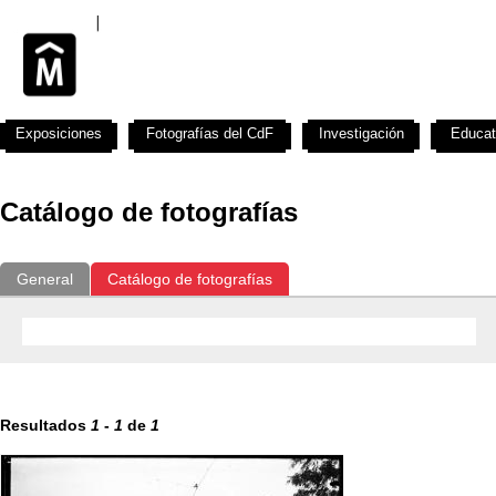
Exposiciones
Fotografías del CdF
Investigación
Educat
Catálogo de fotografías
General
Catálogo de fotografías
Resultados
1
-
1
de
1