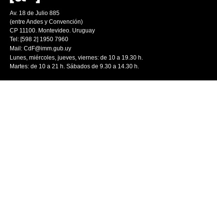
Av. 18 de Julio 885
(entre Andes y Convención)
CP 11100. Montevideo. Uruguay
Tel: [598 2] 1950 7960
Mail:
CdF@imm.gub.uy
Lunes, miércoles, jueves, viernes: de 10 a 19.30 h.
Martes: de 10 a 21 h. Sábados de 9.30 a 14.30 h.