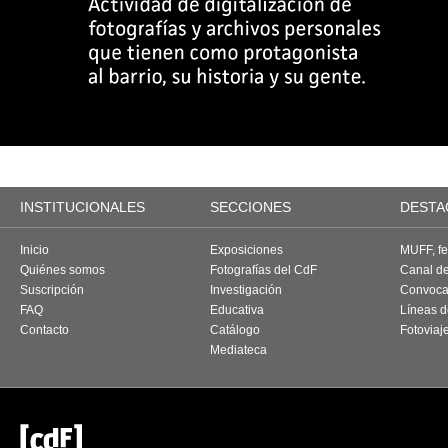
INSTITUCIONALES
SECCIONES
DESTA
Inicio
Exposiciones
MUFF, fes
Quiénes somos
Fotografías del CdF
Canal d
Suscripción
Investigación
Convoca
FAQ
Educativa
Líneas d
Contacto
Catálogo
Fotoviaj
Mediateca