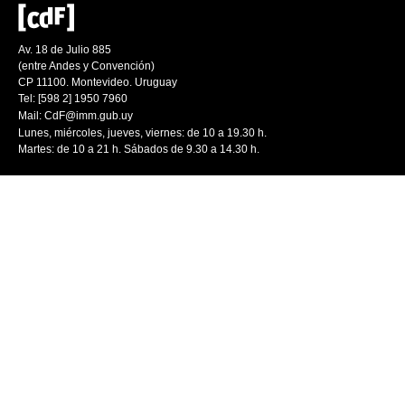
Av. 18 de Julio 885
(entre Andes y Convención)
CP 11100. Montevideo. Uruguay
Tel: [598 2] 1950 7960
Mail:
CdF@imm.gub.uy
Lunes, miércoles, jueves, viernes: de 10 a 19.30 h.
Martes: de 10 a 21 h. Sábados de 9.30 a 14.30 h.