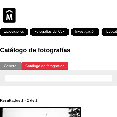
Exposiciones
Fotografías del CdF
Investigación
Educat
Catálogo de fotografías
General
Catálogo de fotografías
Resultados
1
-
1
de
1