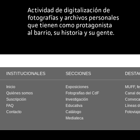
INSTITUCIONALES
SECCIONES
DESTA
Inicio
Exposiciones
MUFF, fes
Quiénes somos
Fotografías del CdF
Canal d
Suscripción
Investigación
Convoca
FAQ
Educativa
Líneas d
Contacto
Catálogo
Fotoviaj
Mediateca