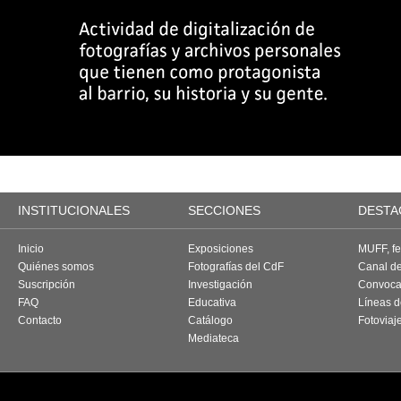
INSTITUCIONALES
SECCIONES
DESTA
Inicio
Exposiciones
MUFF, fes
Quiénes somos
Fotografías del CdF
Canal d
Suscripción
Investigación
Convoca
FAQ
Educativa
Líneas d
Contacto
Catálogo
Fotoviaj
Mediateca