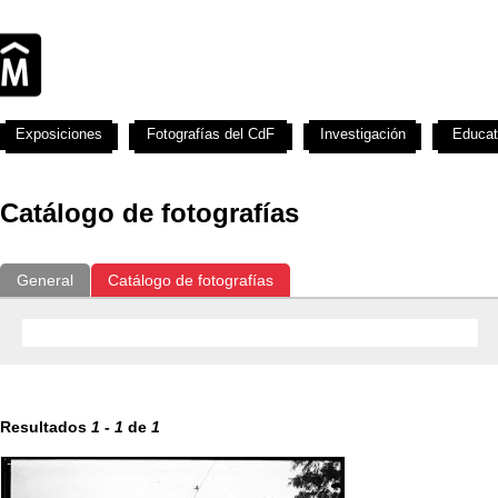
Exposiciones
Fotografías del CdF
Investigación
Educat
Catálogo de fotografías
General
Catálogo de fotografías
Resultados
1
-
1
de
1