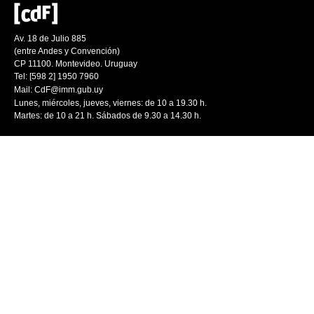
Av. 18 de Julio 885
(entre Andes y Convención)
CP 11100. Montevideo. Uruguay
Tel: [598 2] 1950 7960
Mail:
CdF@imm.gub.uy
Lunes, miércoles, jueves, viernes: de 10 a 19.30 h.
Martes: de 10 a 21 h. Sábados de 9.30 a 14.30 h.