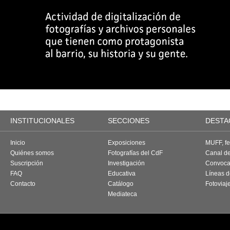
INSTITUCIONALES
SECCIONES
DESTA
Inicio
Exposiciones
MUFF, fes
Quiénes somos
Fotografías del CdF
Canal d
Suscripción
Investigación
Convoca
FAQ
Educativa
Líneas d
Contacto
Catálogo
Fotoviaj
Mediateca