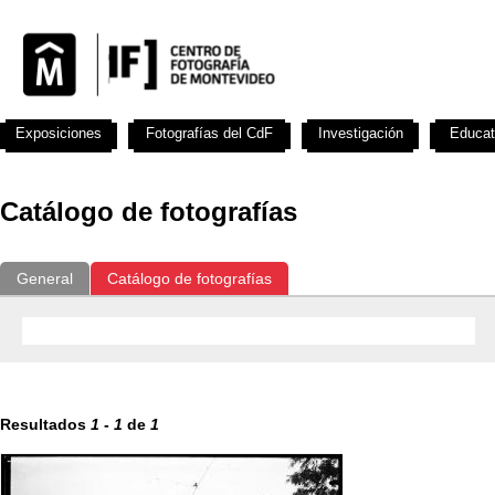
Exposiciones
Fotografías del CdF
Investigación
Educat
Catálogo de fotografías
General
Catálogo de fotografías
Resultados
1
-
1
de
1