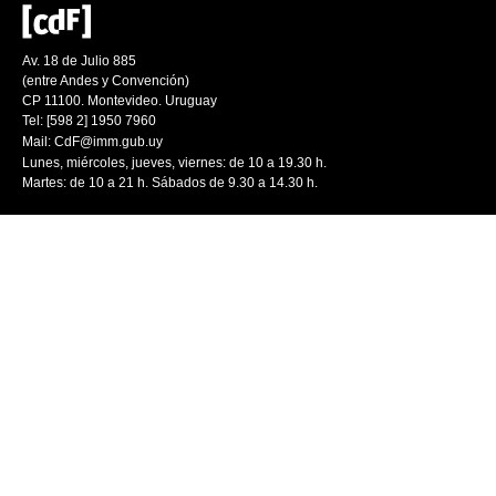
Av. 18 de Julio 885
(entre Andes y Convención)
CP 11100. Montevideo. Uruguay
Tel: [598 2] 1950 7960
Mail:
CdF@imm.gub.uy
Lunes, miércoles, jueves, viernes: de 10 a 19.30 h.
Martes: de 10 a 21 h. Sábados de 9.30 a 14.30 h.