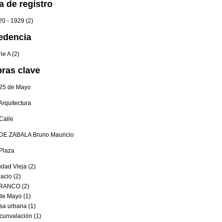
a de registro
0 - 1929 (2)
edencia
ie A (2)
bras clave
25 de Mayo
Arquitectura
Calle
DE ZABALA Bruno Mauricio
Plaza
dad Vieja (2)
acio (2)
RANCO (2)
de Mayo (1)
sa urbana (1)
cunvalación (1)