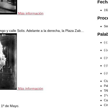
Fech
192
Más información
Proc
Ser
go y calle Solís. Adelante a la derecha, la Plaza Zab...
Pala
(-)
(-)
(-)
(-)
(-)
Ciu
Pal
Más información
TA
1º 
Ca
Cir
y 1º de Mayo.