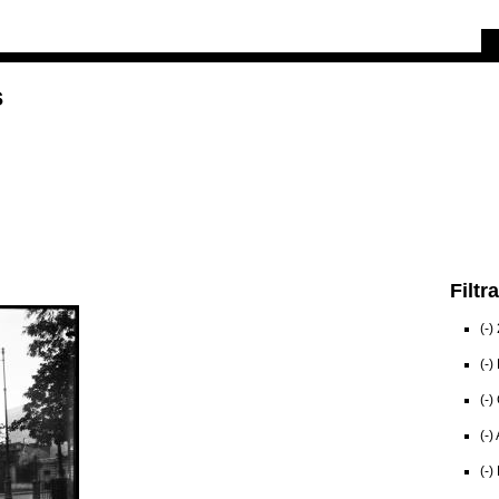
Investigación
Educativa
Catálogo
Mediateca
s
Filtr
(-)
(-)
(-)
(-)
(-)