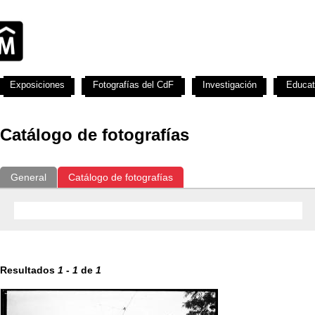
Exposiciones
Fotografías del CdF
Investigación
Educat
Catálogo de fotografías
General
Catálogo de fotografías
Resultados
1
-
1
de
1