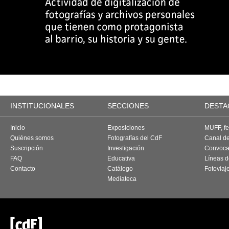
INSTITUCIONALES
SECCIONES
DESTA
Inicio
Exposiciones
MUFF, fes
Quiénes somos
Fotografías del CdF
Canal d
Suscripción
Investigación
Convoca
FAQ
Educativa
Líneas d
Contacto
Catálogo
Fotoviaj
Mediateca