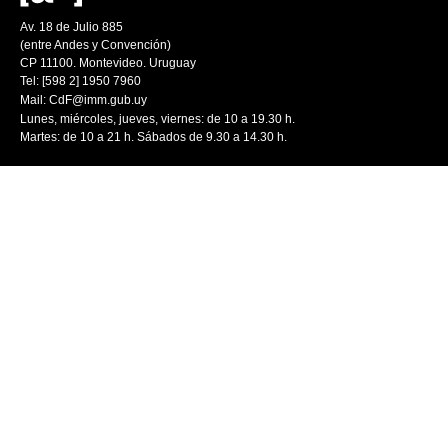
Av. 18 de Julio 885
(entre Andes y Convención)
CP 11100. Montevideo. Uruguay
Tel: [598 2] 1950 7960
Mail:
CdF@imm.gub.uy
Lunes, miércoles, jueves, viernes: de 10 a 19.30 h.
Martes: de 10 a 21 h. Sábados de 9.30 a 14.30 h.