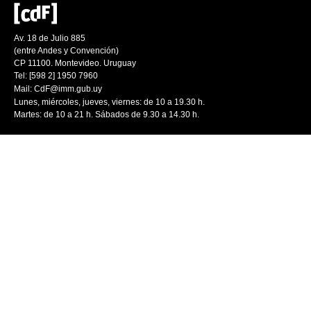
Av. 18 de Julio 885
(entre Andes y Convención)
CP 11100. Montevideo. Uruguay
Tel: [598 2] 1950 7960
Mail:
CdF@imm.gub.uy
Lunes, miércoles, jueves, viernes: de 10 a 19.30 h.
Martes: de 10 a 21 h. Sábados de 9.30 a 14.30 h.