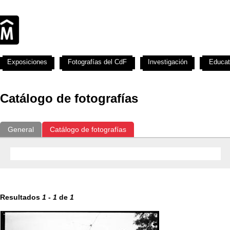
Exposiciones
Fotografías del CdF
Investigación
Educat
Catálogo de fotografías
General
Catálogo de fotografías
Resultados
1
-
1
de
1