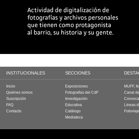
INSTITUCIONALES
SECCIONES
DESTA
Inicio
Exposiciones
MUFF, fes
Quiénes somos
Fotografías del CdF
Canal d
Suscripción
Investigación
Convoca
FAQ
Educativa
Líneas d
Contacto
Catálogo
Fotoviaj
Mediateca