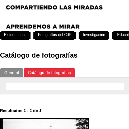
Exposiciones
Fotografías del CdF
Investigación
Educat
Catálogo de fotografías
General
Catálogo de fotografías
Resultados
1
-
1
de
1