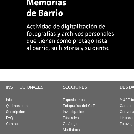
INSTITUCIONALES
SECCIONES
DESTA
Inicio
Exposiciones
MUFF, fes
Quiénes somos
Fotografías del CdF
Canal d
Suscripción
Investigación
Convoca
FAQ
Educativa
Líneas d
Contacto
Catálogo
Fotoviaj
Mediateca