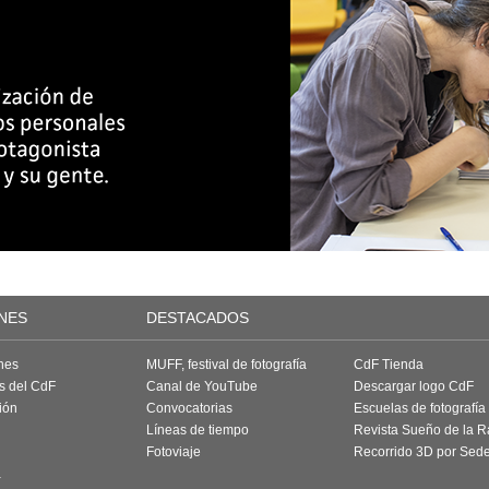
NES
DESTACADOS
nes
MUFF, festival de fotografía
CdF Tienda
as del CdF
Canal de YouTube
Descargar logo CdF
ión
Convocatorias
Escuelas de fotografía
Líneas de tiempo
Revista Sueño de la 
Fotoviaje
Recorrido 3D por Sed
a