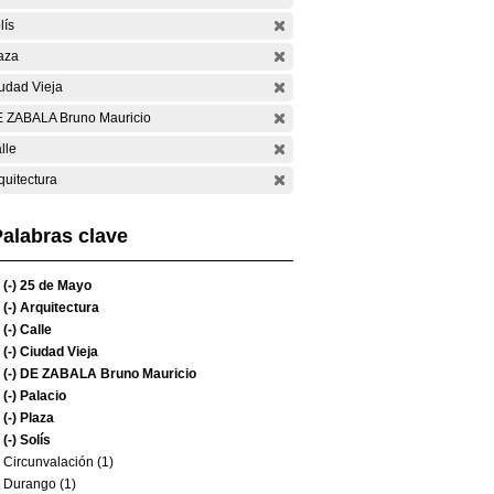
lís
aza
udad Vieja
 ZABALA Bruno Mauricio
lle
quitectura
alabras clave
(-)
25 de Mayo
(-)
Arquitectura
(-)
Calle
(-)
Ciudad Vieja
(-)
DE ZABALA Bruno Mauricio
(-)
Palacio
(-)
Plaza
(-)
Solís
Circunvalación (1)
Durango (1)