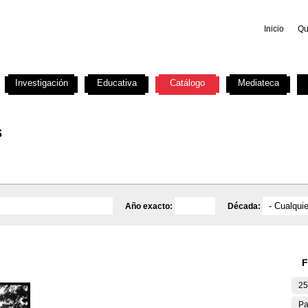
Inicio
Qu
Investigación
Educativa
Catálogo
Mediateca
s
Año exacto:
Década:
F
25
Pa