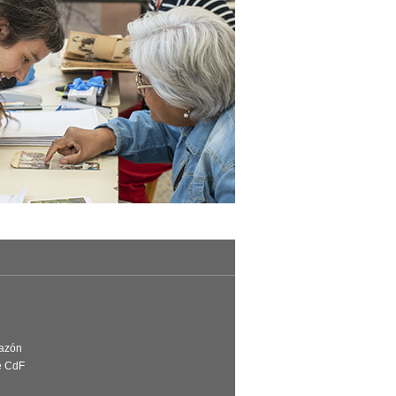
Razón
e CdF