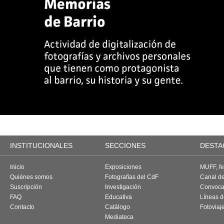
INSTITUCIONALES
SECCIONES
DESTA
Inicio
Exposiciones
MUFF, fes
Quiénes somos
Fotografías del CdF
Canal d
Suscripción
Investigación
Convoca
FAQ
Educativa
Líneas d
Contacto
Catálogo
Fotoviaj
Mediateca