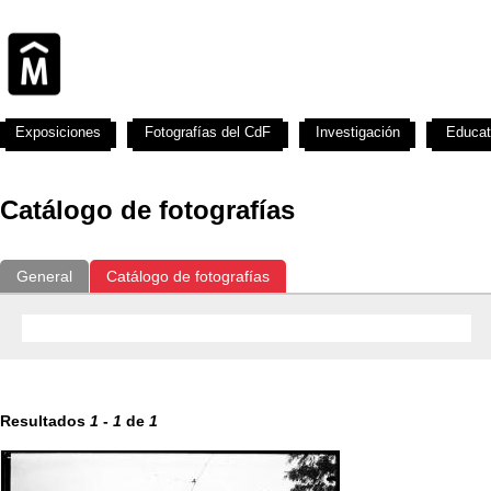
Exposiciones
Fotografías del CdF
Investigación
Educat
Catálogo de fotografías
General
Catálogo de fotografías
Resultados
1
-
1
de
1