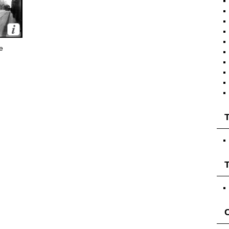
e
T
T