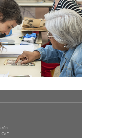
Razón
e CdF