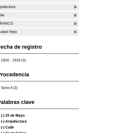
quitectura
lle
ARANCO
udad Vieja
echa de registro
1920 - 1929 (3)
Procedencia
Serie A (3)
alabras clave
(-)
25 de Mayo
(-)
Arquitectura
(-)
Calle