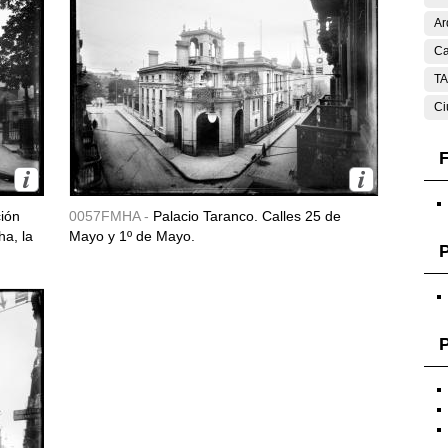
Ar
Ca
T
Ci
F
ción
0057FMHA -
Palacio Taranco. Calles 25 de
ha, la
Mayo y 1º de Mayo.
P