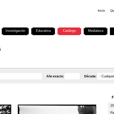
Inicio
Qu
Investigación
Educativa
Catálogo
Mediateca
s
Año exacto:
Década:
F
25
Pa