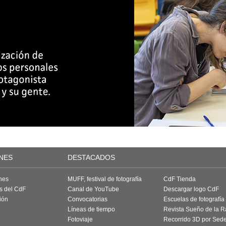
NES
DESTACADOS
nes
MUFF, festival de fotografía
CdF Tienda
as del CdF
Canal de YouTube
Descargar logo CdF
ión
Convocatorias
Escuelas de fotografía
Líneas de tiempo
Revista Sueño de la 
Fotoviaje
Recorrido 3D por Sed