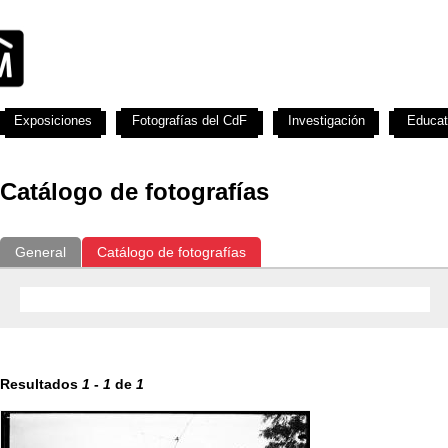
Exposiciones
Fotografías del CdF
Investigación
Educat
Catálogo de fotografías
General
Catálogo de fotografías
Resultados
1
-
1
de
1