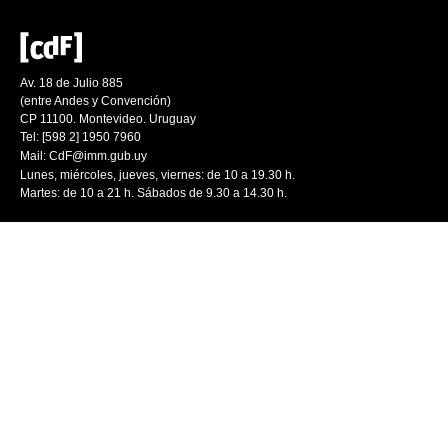
Av. 18 de Julio 885
(entre Andes y Convención)
CP 11100. Montevideo. Uruguay
Tel: [598 2] 1950 7960
Mail:
CdF@imm.gub.uy
Lunes, miércoles, jueves, viernes: de 10 a 19.30 h.
Martes: de 10 a 21 h. Sábados de 9.30 a 14.30 h.