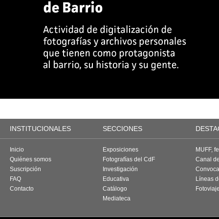
INSTITUCIONALES
SECCIONES
DESTA
Inicio
Exposiciones
MUFF, fes
Quiénes somos
Fotografías del CdF
Canal d
Suscripción
Investigación
Convoca
FAQ
Educativa
Líneas d
Contacto
Catálogo
Fotoviaj
Mediateca