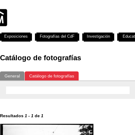
Exposiciones
Fotografías del CdF
Investigación
Educat
Catálogo de fotografías
General
Catálogo de fotografías
Resultados
1
-
1
de
1