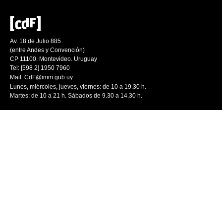
Av. 18 de Julio 885
(entre Andes y Convención)
CP 11100. Montevideo. Uruguay
Tel: [598 2] 1950 7960
Mail:
CdF@imm.gub.uy
Lunes, miércoles, jueves, viernes: de 10 a 19.30 h.
Martes: de 10 a 21 h. Sábados de 9.30 a 14.30 h.