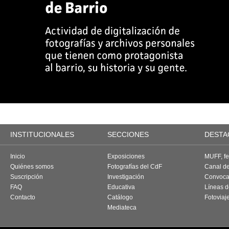
INSTITUCIONALES
SECCIONES
DESTA
Inicio
Exposiciones
MUFF, fes
Quiénes somos
Fotografías del CdF
Canal d
Suscripción
Investigación
Convoca
FAQ
Educativa
Líneas d
Contacto
Catálogo
Fotoviaj
Mediateca