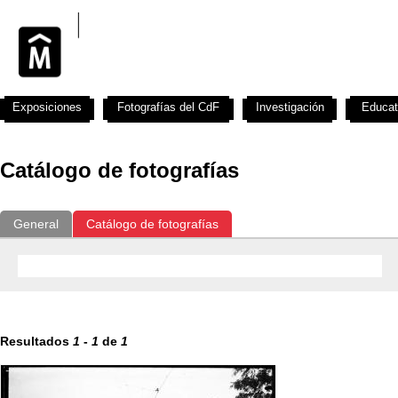
Exposiciones
Fotografías del CdF
Investigación
Educat
Catálogo de fotografías
General
Catálogo de fotografías
Resultados
1
-
1
de
1