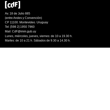
Av. 18 de Julio 885
(entre Andes y Convención)
CP 11100. Montevideo. Uruguay
Tel: [598 2] 1950 7960
Mail:
CdF@imm.gub.uy
Lunes, miércoles, jueves, viernes: de 10 a 19.30 h.
Martes: de 10 a 21 h. Sábados de 9.30 a 14.30 h.