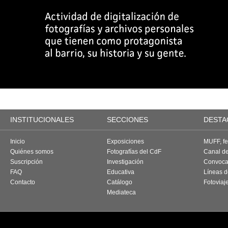
INSTITUCIONALES
SECCIONES
DESTA
Inicio
Exposiciones
MUFF, fes
Quiénes somos
Fotografías del CdF
Canal d
Suscripción
Investigación
Convoca
FAQ
Educativa
Líneas d
Contacto
Catálogo
Fotoviaj
Mediateca