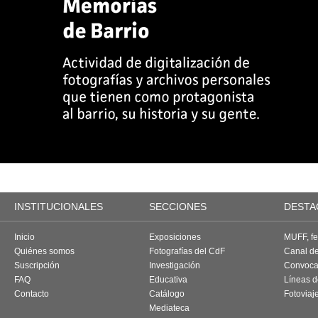
INSTITUCIONALES
SECCIONES
DESTA
Inicio
Exposiciones
MUFF, fes
Quiénes somos
Fotografías del CdF
Canal d
Suscripción
Investigación
Convoca
FAQ
Educativa
Líneas d
Contacto
Catálogo
Fotoviaj
Mediateca