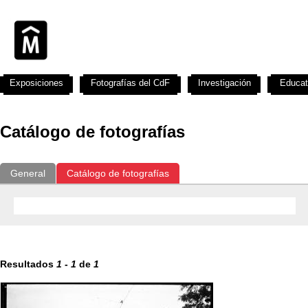
Exposiciones
Fotografías del CdF
Investigación
Educat
Catálogo de fotografías
General
Catálogo de fotografías
Resultados
1
-
1
de
1