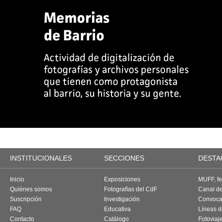
INSTITUCIONALES
SECCIONES
DESTA
Inicio
Exposiciones
MUFF, fes
Quiénes somos
Fotografías del CdF
Canal d
Suscripción
Investigación
Convoca
FAQ
Educativa
Líneas d
Contacto
Catálogo
Fotoviaj