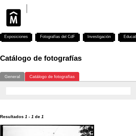
Exposiciones
Fotografías del CdF
Investigación
Educat
Catálogo de fotografías
General
Catálogo de fotografías
Resultados
1
-
1
de
1