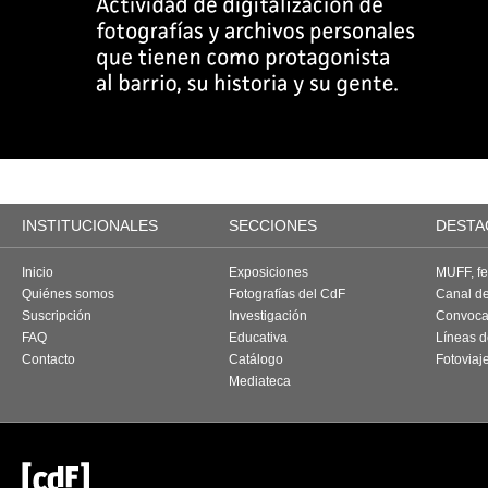
INSTITUCIONALES
SECCIONES
DESTA
Inicio
Exposiciones
MUFF, fes
Quiénes somos
Fotografías del CdF
Canal d
Suscripción
Investigación
Convoca
FAQ
Educativa
Líneas d
Contacto
Catálogo
Fotoviaj
Mediateca