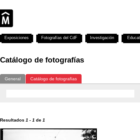
Exposiciones
Fotografías del CdF
Investigación
Educat
Catálogo de fotografías
General
Catálogo de fotografías
Resultados
1
-
1
de
1