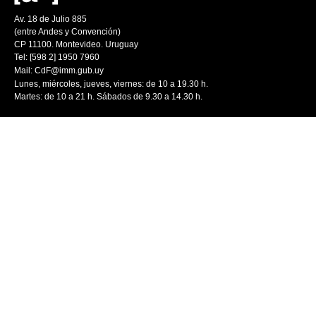
Av. 18 de Julio 885
(entre Andes y Convención)
CP 11100. Montevideo. Uruguay
Tel: [598 2] 1950 7960
Mail:
CdF@imm.gub.uy
Lunes, miércoles, jueves, viernes: de 10 a 19.30 h.
Martes: de 10 a 21 h. Sábados de 9.30 a 14.30 h.