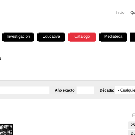
Inicio
Qu
Investigación
Educativa
Catálogo
Mediateca
s
Año exacto:
Década:
F
25
Du