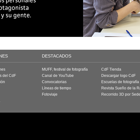
NES
DESTACADOS
nes
MUFF, festival de fotografía
CdF Tienda
as del CdF
Canal de YouTube
Descargar logo CdF
ión
Convocatorias
Escuelas de fotografía
Líneas de tiempo
Revista Sueño de la 
Fotoviaje
Recorrido 3D por Sed
a