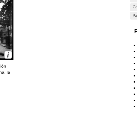
Ca
Pa
P
ción
ha, la