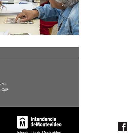
Razón
e CdF
Intendencia de Montevideo