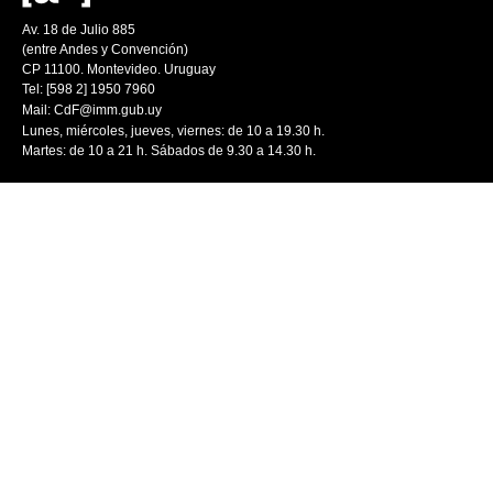
Av. 18 de Julio 885
(entre Andes y Convención)
CP 11100. Montevideo. Uruguay
Tel: [598 2] 1950 7960
Mail:
CdF@imm.gub.uy
Lunes, miércoles, jueves, viernes: de 10 a 19.30 h.
Martes: de 10 a 21 h. Sábados de 9.30 a 14.30 h.