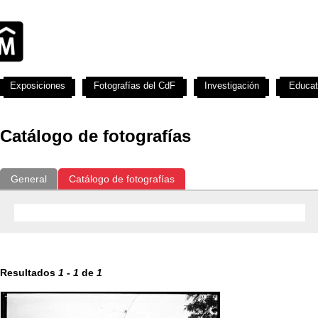
Exposiciones
Fotografías del CdF
Investigación
Educat
Catálogo de fotografías
General
Catálogo de fotografías
Resultados
1
-
1
de
1