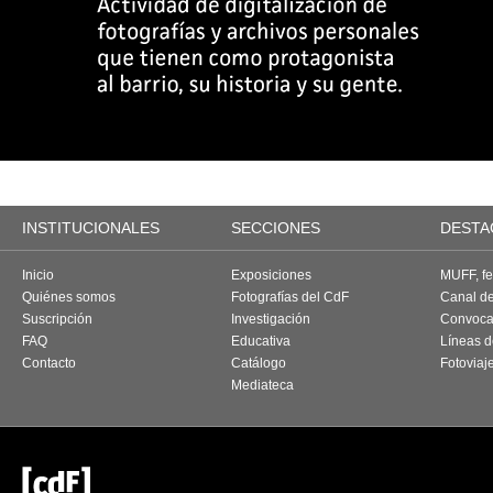
INSTITUCIONALES
SECCIONES
DESTA
Inicio
Exposiciones
MUFF, fes
Quiénes somos
Fotografías del CdF
Canal d
Suscripción
Investigación
Convoca
FAQ
Educativa
Líneas d
Contacto
Catálogo
Fotoviaj
Mediateca