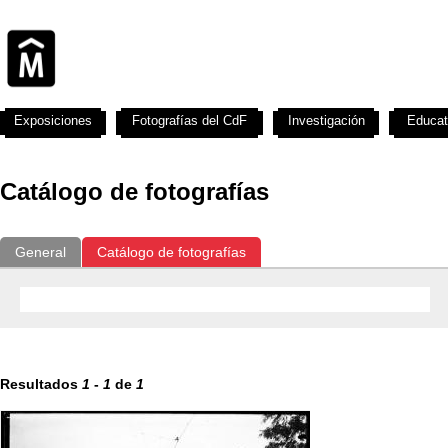
Exposiciones
Fotografías del CdF
Investigación
Educat
Catálogo de fotografías
General
Catálogo de fotografías
Resultados
1
-
1
de
1