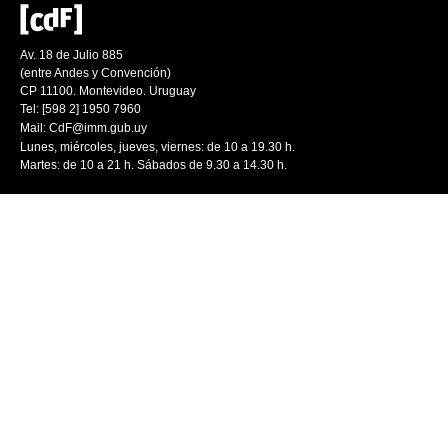
Av. 18 de Julio 885
(entre Andes y Convención)
CP 11100. Montevideo. Uruguay
Tel: [598 2] 1950 7960
Mail:
CdF@imm.gub.uy
Lunes, miércoles, jueves, viernes: de 10 a 19.30 h.
Martes: de 10 a 21 h. Sábados de 9.30 a 14.30 h.