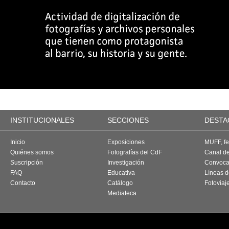
INSTITUCIONALES
SECCIONES
DESTA
Inicio
Exposiciones
MUFF, fes
Quiénes somos
Fotografías del CdF
Canal d
Suscripción
Investigación
Convoca
FAQ
Educativa
Líneas d
Contacto
Catálogo
Fotoviaj
Mediateca