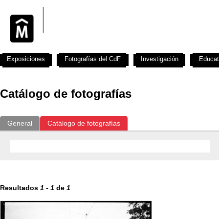
Exposiciones
Fotografías del CdF
Investigación
Educat
Catálogo de fotografías
General
Catálogo de fotografías
Resultados
1
-
1
de
1