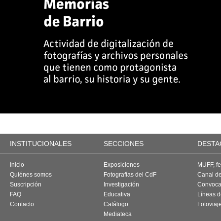
INSTITUCIONALES
SECCIONES
DESTA
Inicio
Exposiciones
MUFF, fes
Quiénes somos
Fotografías del CdF
Canal d
Suscripción
Investigación
Convoca
FAQ
Educativa
Líneas d
Contacto
Catálogo
Fotoviaj
Mediateca