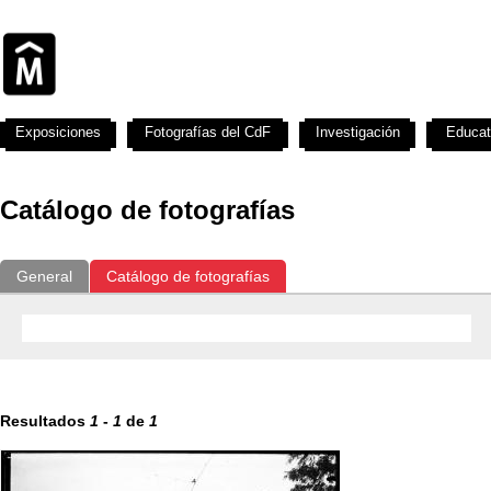
Exposiciones
Fotografías del CdF
Investigación
Educat
Catálogo de fotografías
General
Catálogo de fotografías
Resultados
1
-
1
de
1