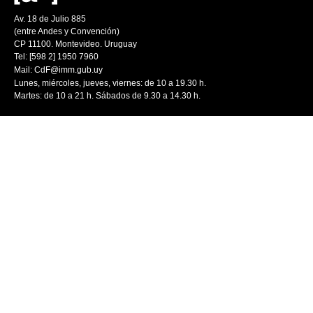
Av. 18 de Julio 885
(entre Andes y Convención)
CP 11100. Montevideo. Uruguay
Tel: [598 2] 1950 7960
Mail:
CdF@imm.gub.uy
Lunes, miércoles, jueves, viernes: de 10 a 19.30 h.
Martes: de 10 a 21 h. Sábados de 9.30 a 14.30 h.