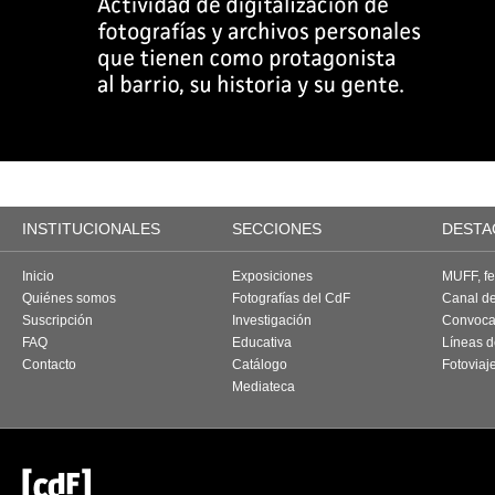
INSTITUCIONALES
SECCIONES
DESTA
Inicio
Exposiciones
MUFF, fes
Quiénes somos
Fotografías del CdF
Canal d
Suscripción
Investigación
Convoca
FAQ
Educativa
Líneas d
Contacto
Catálogo
Fotoviaj
Mediateca