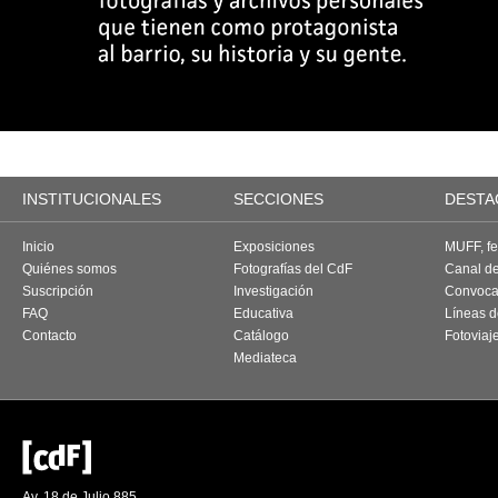
INSTITUCIONALES
SECCIONES
DESTA
Inicio
Exposiciones
MUFF, fes
Quiénes somos
Fotografías del CdF
Canal d
Suscripción
Investigación
Convoca
FAQ
Educativa
Líneas d
Contacto
Catálogo
Fotoviaj
Mediateca
Av. 18 de Julio 885