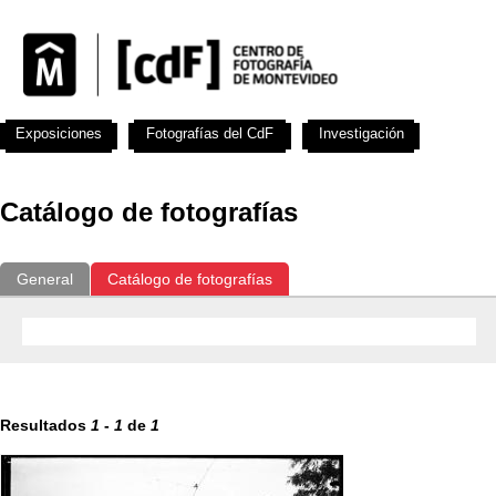
Exposiciones
Fotografías del CdF
Investigación
Educat
Catálogo de fotografías
General
Catálogo de fotografías
Resultados
1
-
1
de
1