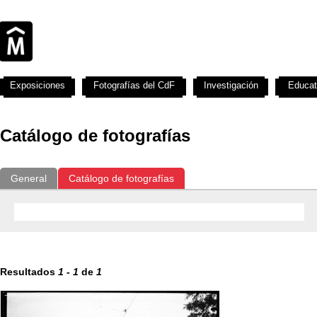
Exposiciones
Fotografías del CdF
Investigación
Educat
Catálogo de fotografías
General
Catálogo de fotografías
Resultados
1
-
1
de
1