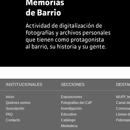
INSTITUCIONALES
SECCIONES
DESTA
Inicio
Exposiciones
MUFF, fes
Quiénes somos
Fotografías del CdF
Canal d
Suscripción
Investigación
Convoca
FAQ
Educativa
Líneas d
Contacto
Catálogo
Fotoviaj
Mediateca