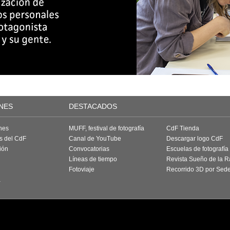
NES
DESTACADOS
nes
MUFF, festival de fotografía
CdF Tienda
as del CdF
Canal de YouTube
Descargar logo CdF
ión
Convocatorias
Escuelas de fotografía
Líneas de tiempo
Revista Sueño de la 
Fotoviaje
Recorrido 3D por Sed
a