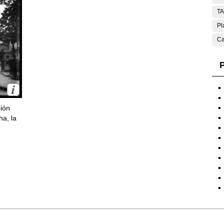
T
Pl
Ca
P
ción
ha, la