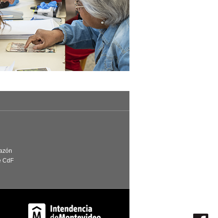
Razón
e CdF