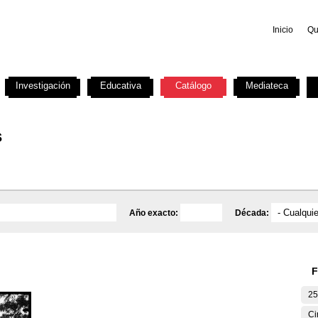
Inicio
Qu
Investigación
Educativa
Catálogo
Mediateca
s
Año exacto:
Década:
F
25
Ci