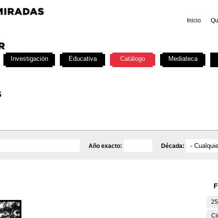
Inicio
Qu
Investigación
Educativa
Catálogo
Mediateca
s
Año exacto:
Década:
F
25
Ci