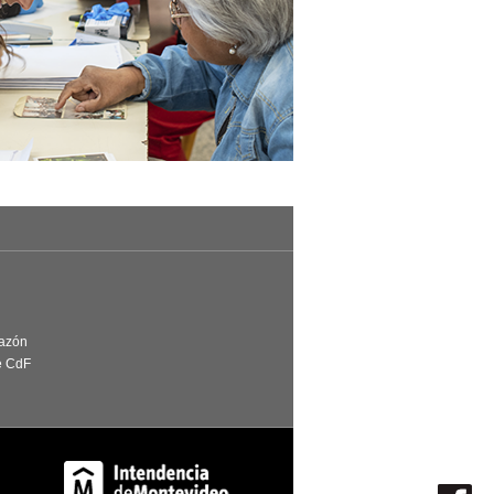
Razón
e CdF