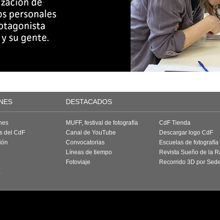
NES
DESTACADOS
nes
MUFF, festival de fotografía
CdF Tienda
as del CdF
Canal de YouTube
Descargar logo CdF
ión
Convocatorias
Escuelas de fotografía
Líneas de tiempo
Revista Sueño de la 
Fotoviaje
Recorrido 3D por Sed
a