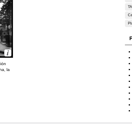
T
Ca
Pl
P
ción
ha, la