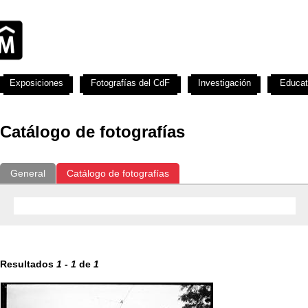
Exposiciones
Fotografías del CdF
Investigación
Educat
Catálogo de fotografías
General
Catálogo de fotografías
Resultados
1
-
1
de
1