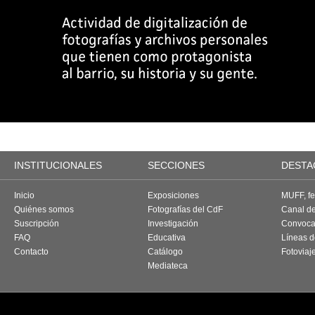
INSTITUCIONALES
SECCIONES
DESTA
Inicio
Exposiciones
MUFF, fes
Quiénes somos
Fotografías del CdF
Canal d
Suscripción
Investigación
Convoca
FAQ
Educativa
Líneas d
Contacto
Catálogo
Fotoviaj
Mediateca