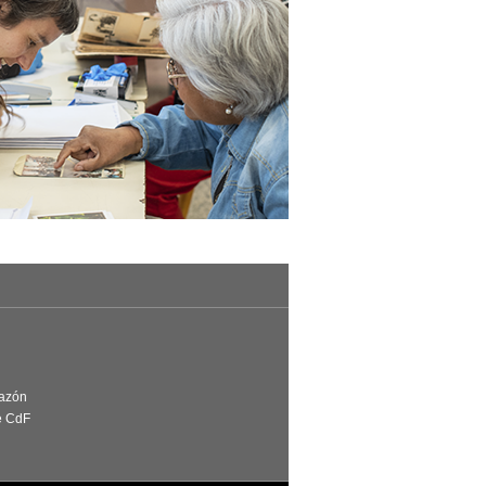
Razón
e CdF