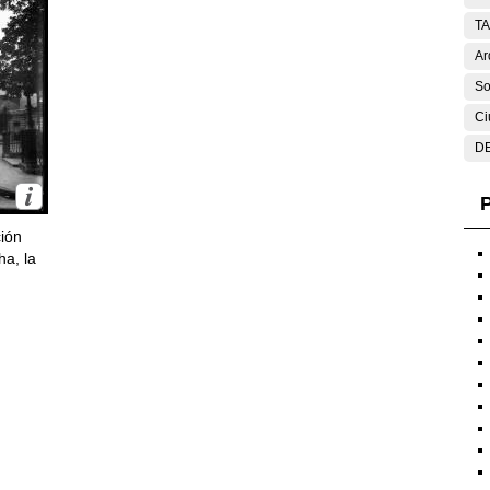
T
Ar
So
Ci
DE
P
ción
ha, la