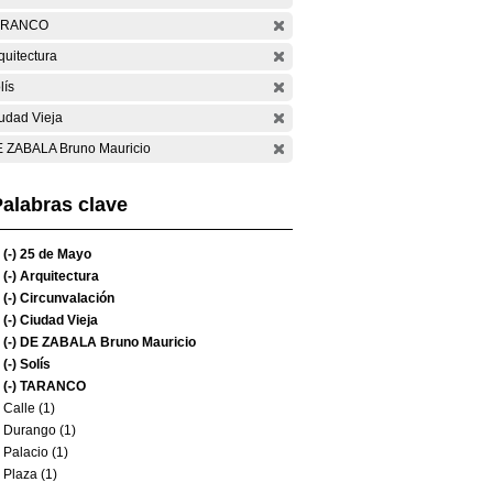
ARANCO
quitectura
lís
udad Vieja
 ZABALA Bruno Mauricio
alabras clave
(-)
25 de Mayo
(-)
Arquitectura
(-)
Circunvalación
(-)
Ciudad Vieja
(-)
DE ZABALA Bruno Mauricio
(-)
Solís
(-)
TARANCO
Calle (1)
Durango (1)
Palacio (1)
Plaza (1)