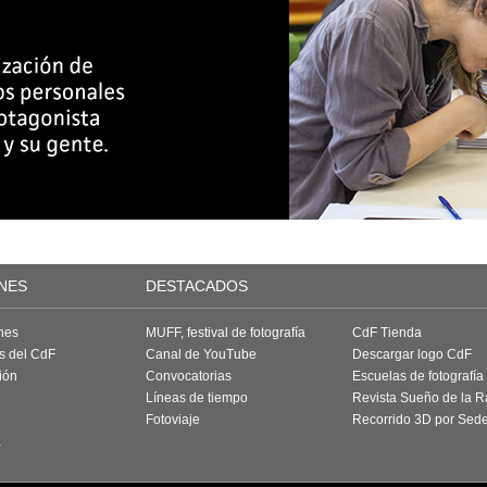
NES
DESTACADOS
nes
MUFF, festival de fotografía
CdF Tienda
as del CdF
Canal de YouTube
Descargar logo CdF
ión
Convocatorias
Escuelas de fotografía
Líneas de tiempo
Revista Sueño de la 
Fotoviaje
Recorrido 3D por Sed
a