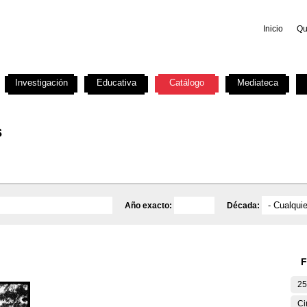
Inicio
Qu
Investigación
Educativa
Catálogo
Mediateca
s
Año exacto:
Década:
F
25
Ci