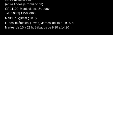
(entre Andes y Convención)
CP 11100. Montevideo. Uruguay
Tel: [598 2] 1950 7960
Mail:
CdF@imm.gub.uy
Lunes, miércoles, jueves, viernes: de 10 a 19.30 h.
Martes: de 10 a 21 h. Sábados de 9.30 a 14.30 h.