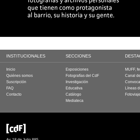
INSTITUCIONALES
SECCIONES
DESTA
Inicio
Exposiciones
MUFF, fes
Quiénes somos
Fotografías del CdF
Canal d
Suscripción
Investigación
Convoca
FAQ
Educativa
Líneas d
Contacto
Catálogo
Fotoviaj
Mediateca
Av. 18 de Julio 885