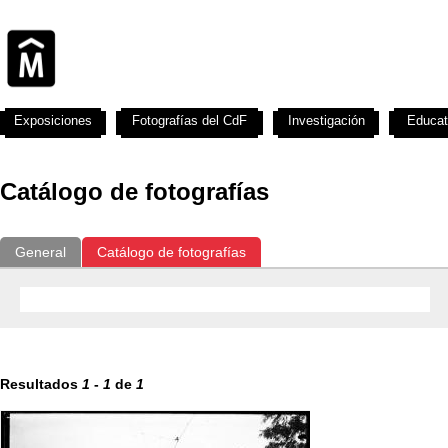
Exposiciones
Fotografías del CdF
Investigación
Educat
Catálogo de fotografías
General
Catálogo de fotografías
Resultados
1
-
1
de
1