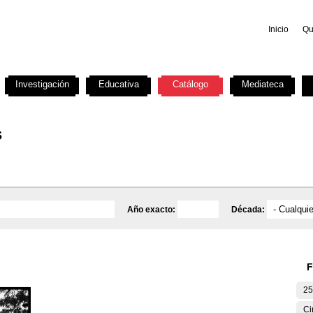
Inicio
Qu
Investigación
Educativa
Catálogo
Mediateca
s
Año exacto:
Década:
F
25
Ci