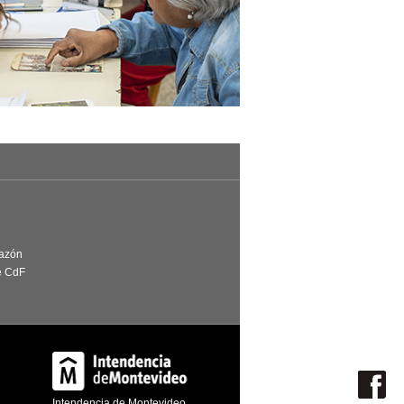
Razón
e CdF
Intendencia de Montevideo