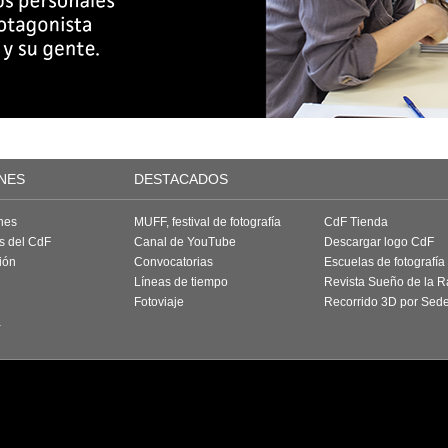
NES
DESTACADOS
nes
MUFF, festival de fotografía
CdF Tienda
as del CdF
Canal de YouTube
Descargar logo CdF
ión
Convocatorias
Escuelas de fotografía
Líneas de tiempo
Revista Sueño de la 
Fotoviaje
Recorrido 3D por Sed
a