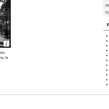
Pl
Ca
P
ción
ha, la