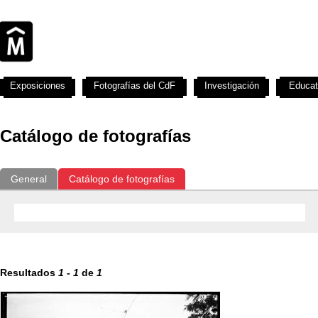
Exposiciones
Fotografías del CdF
Investigación
Educat
Catálogo de fotografías
General
Catálogo de fotografías
Resultados
1
-
1
de
1