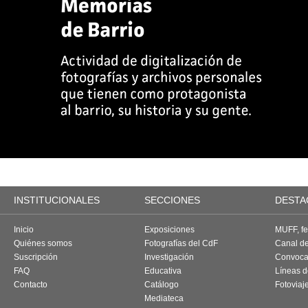
INSTITUCIONALES
SECCIONES
DESTA
Inicio
Exposiciones
MUFF, fes
Quiénes somos
Fotografías del CdF
Canal d
Suscripción
Investigación
Convoca
FAQ
Educativa
Líneas d
Contacto
Catálogo
Fotoviaj
Mediateca