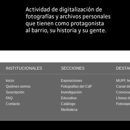
INSTITUCIONALES
SECCIONES
DESTA
Inicio
Exposiciones
MUFF, fes
Quiénes somos
Fotografías del CdF
Canal d
Suscripción
Investigación
Convoca
FAQ
Educativa
Líneas d
Contacto
Catálogo
Fotoviaj
Mediateca