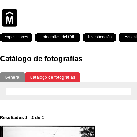
Exposiciones
Fotografías del CdF
Investigación
Educat
Catálogo de fotografías
General
Catálogo de fotografías
Resultados
1
-
1
de
1