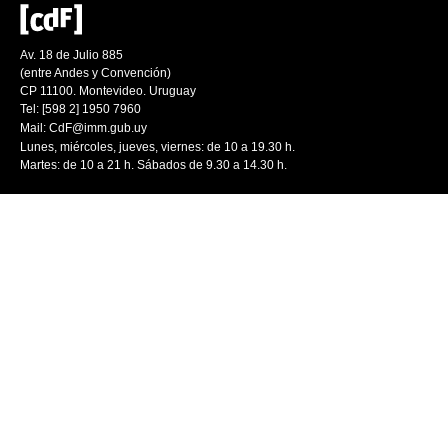
Av. 18 de Julio 885
(entre Andes y Convención)
CP 11100. Montevideo. Uruguay
Tel: [598 2] 1950 7960
Mail:
CdF@imm.gub.uy
Lunes, miércoles, jueves, viernes: de 10 a 19.30 h.
Martes: de 10 a 21 h. Sábados de 9.30 a 14.30 h.