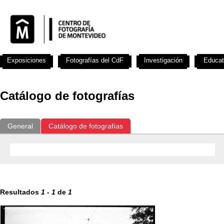
Exposiciones
Fotografías del CdF
Investigación
Educat
Catálogo de fotografías
General
Catálogo de fotografías
Resultados
1
-
1
de
1