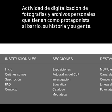
INSTITUCIONALES
SECCIONES
DESTA
Inicio
Exposiciones
MUFF, fes
Quiénes somos
Fotografías del CdF
Canal d
Suscripción
Investigación
Convoca
FAQ
Educativa
Líneas d
Contacto
Catálogo
Fotoviaj
Mediateca