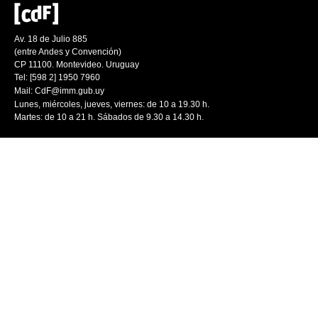
Av. 18 de Julio 885
(entre Andes y Convención)
CP 11100. Montevideo. Uruguay
Tel: [598 2] 1950 7960
Mail:
CdF@imm.gub.uy
Lunes, miércoles, jueves, viernes: de 10 a 19.30 h.
Martes: de 10 a 21 h. Sábados de 9.30 a 14.30 h.