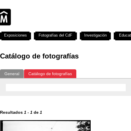
Exposiciones
Fotografías del CdF
Investigación
Educat
Catálogo de fotografías
General
Catálogo de fotografías
Resultados
1
-
1
de
1