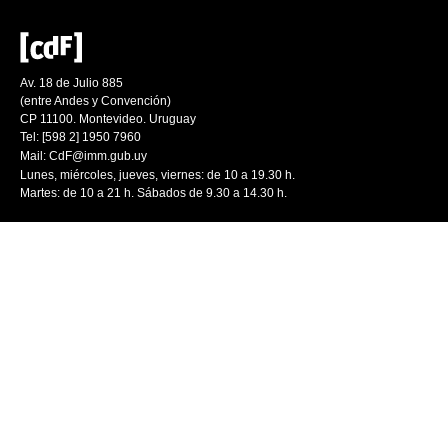
Av. 18 de Julio 885
(entre Andes y Convención)
CP 11100. Montevideo. Uruguay
Tel: [598 2] 1950 7960
Mail:
CdF@imm.gub.uy
Lunes, miércoles, jueves, viernes: de 10 a 19.30 h.
Martes: de 10 a 21 h. Sábados de 9.30 a 14.30 h.