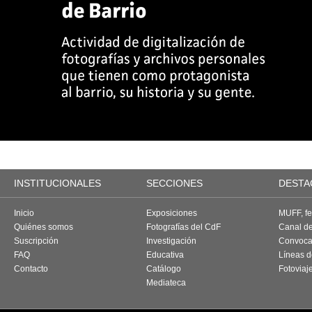
INSTITUCIONALES
SECCIONES
DESTA
Inicio
Exposiciones
MUFF, fes
Quiénes somos
Fotografías del CdF
Canal d
Suscripción
Investigación
Convoca
FAQ
Educativa
Líneas d
Contacto
Catálogo
Fotoviaj
Mediateca